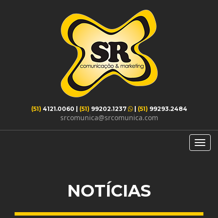
(51)
4121.0060
|
(51)
99202.1237
|
(51)
99293.2484
srcomunica@srcomunica.com
Habili
Nave
NOTÍCIAS