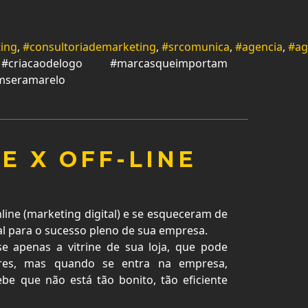
ing
,
#consultoriademarketing
,
#srcomunica
,
#agencia
,
#ag
iacaodelogo #marcasqueimportam
emseramarelo
E X OFF-LINE
ine (marketing digital) e se esqueceram de
al para o sucesso pleno de sua empresa.
e apenas a vitrine de sua loja, que pode
ores, mas quando se entra na empresa,
ebe que não está tão bonito, tão eficiente